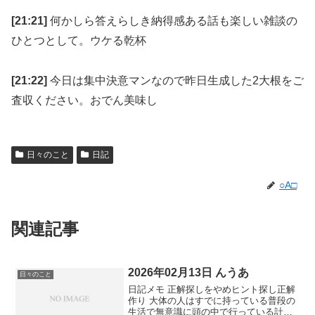
[21:21]
何かしら答えらしき納得感ある話も楽しい雑談の
ひとつとして。ウケる乾杯
[21:22]
今日は集中決意マンなので昨日生成した2大根をご
査収ください。おでん美味し
日々のこと
日記
○A□
関連記事
2026年02月13日 んうあ
日々のこと
日記メモ 正解探しをやめヒント探し正解
作り 大体の人はすでに持っている普段の
生活で無意識に頭の中で行っている計算