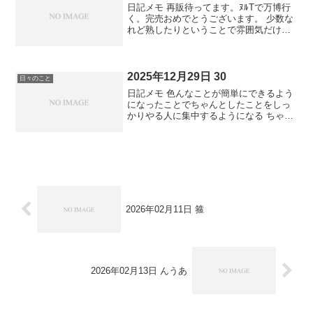
日記メモ 再販待ってます。ﾇﾙTで万博行
く。完売おめでとうございます。 少数な
れど熟したりということで雰囲気だけ掴
んで自分のことやってる。おかげさまで
ワクワクな毎日。
2025年12月29日 30
日々のこと
日記メモ 色んなことが簡単にできるよう
になったことでちゃんとしたことをしっ
かりやる人に集中するようになる ちゃん
としたことをしっかりやるとは何か考え
ながら街に出てみると忘年祭で賑わって
いた。イルミネーションの光が祭り感を
演出してまだ今年なの...
2026年02月11日 箍
2026年02月13日 んうあ