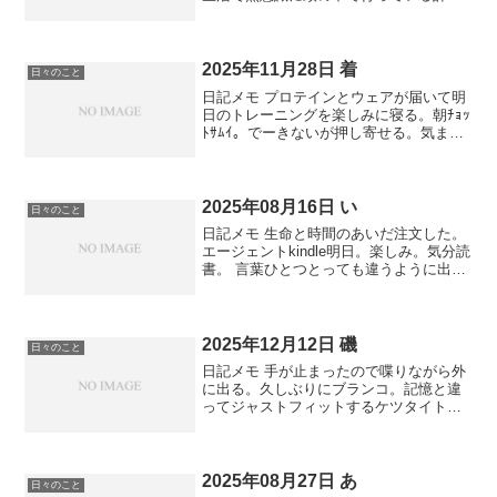
どんどこ進むのである 大根は木にならな
い。木になるあいつ。女性様あ？今日は
一日仁王待ちしてるようん 第4部最高だ
ったなー。杉本...
2025年11月28日 着
日々のこと
日記メモ プロテインとウェアが届いて明
日のトレーニングを楽しみに寝る。朝ﾁｮｯ
ﾄｻﾑｲ。でーきないが押し寄せる。気まぐ
れな脳。とりあえず外出る イリヤのイン
タビュー面白かった。スケーリングから
研究に移るよね。わか深。イリアにカツ
ケバーだけど...
2025年08月16日 い
日々のこと
日記メモ 生命と時間のあいだ注文した。
エージェントkindle明日。楽しみ。気分読
書。 言葉ひとつとっても違うように出力
結果も違う。慣れる。粘るか離れるか変
えるか。淡々と面白がる。 個人的1位ロ
ボ。少しセンシティブ。見ちゃダメ。同
じような方...
2025年12月12日 磯
日々のこと
日記メモ 手が止まったので喋りながら外
に出る。久しぶりにブランコ。記憶と違
ってジャストフィットするケツタイト。
やや傷つきながらもよく進んだ 慣性のま
ま。重さ位置方向 13日。順調に急ぐ。磯
2025年08月27日 あ
日々のこと