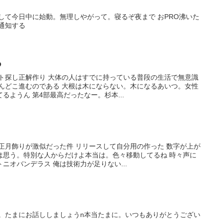
して今日中に始動。無理しやがって。寝るぞ夜まで おPRO沸いた
通知する
あ
ント探し正解作り 大体の人はすでに持っている普段の生活で無意識
どんどこ進むのである 大根は木にならない。木になるあいつ。女性
るようん 第4部最高だったなー。杉本...
正月飾りが激似だった件 リリースして自分用の作った 数字が上が
は思う。特別な人からだけよ本当は。色々移動してるね 時々声に
ニオバンデラス 俺は技術力が足りない...
た。たまにお話ししましょうn本当たまに。いつもありがとうござい