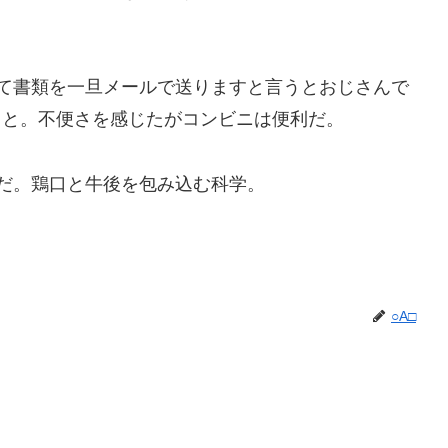
て書類を一旦メールで送りますと言うとおじさんで
こと。不便さを感じたがコンビニは便利だ。
だ。鶏口と牛後を包み込む科学。
○A□