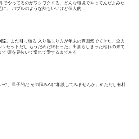
条件でやってるのがワクワクする。どんな環境でやってんだよみた
に。 バブルのような熱もいいけど個人的...
桁到達。まだ引っ張る 入り混じり方が年末の雰囲気でてきた。全力
ルリセットだし もうだめだ終わった。出涸らしきった枯れの果て
まで 癖を見抜いて慣れて愛するまである
いや、量子的だ その悩みAIに相談してみませんか。※ただし有料