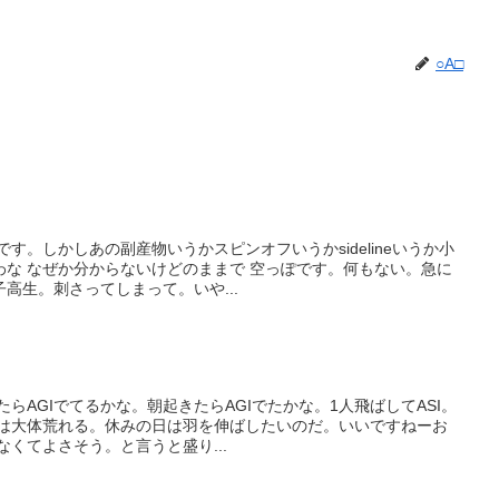
○A□
す。しかしあの副産物いうかスピンオフいうかsidelineいうか小
わな なぜか分からないけどのままで 空っぽです。何もない。急に
高生。刺さってしまって。いや...
らAGIでてるかな。朝起きたらAGIでたかな。1人飛ばしてASI。
Sは大体荒れる。休みの日は羽を伸ばしたいのだ。いいですねーお
なくてよさそう。と言うと盛り...