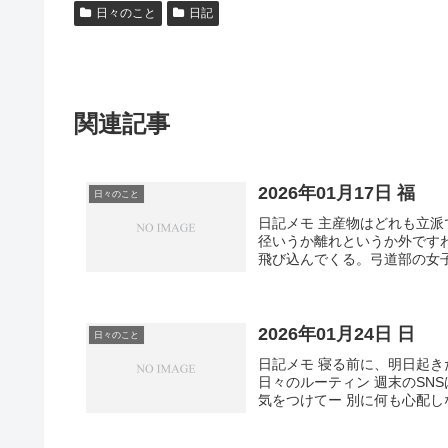
日々のこと
日記
関連記事
2026年01月17日 福
日々のこと
日記メモ 主産物はどれも立派で
径いうか離れというか外です
飛び込んでくる。弓道部の女子
2026年01月24日 日
日々のこと
日記メモ 寝る前に、明日起きた
日々のルーティン 週末のSN
気をつけてー 別に何も心配し