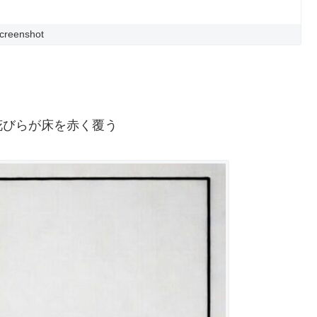
creenshot
花びらが床を赤く覆う