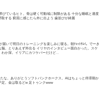
を帯びているヒト。骨は硬く可動域に制限がある 十分な睡眠と適度
取する 窮屈に感じたら外に出よう 歯並びが綺麗
が届いて明日のトレーニングを楽しみに寝る。朝ﾁｮｯﾄｻﾑｲ。でーき
な脳。とりあえず外出る イリヤのインタビュー面白かった。スケ
わか深。イリアにカツケバーだけど...
か観てたな。ありがとうソフトバンクホークス。AIはちょっと停滞期か
定。金は取るどw 足トゥンクwww