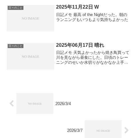
いし。盆暮知ってれば十分。年末に向け
て忙しい。墓参りは行こ...
2025年11月22日 W
日々のこと
日記メモ 最高 of the Nightだった。朝の
ランニングもいつもより気持ちよかった
2025年06月17日 晴れ
日々のこと
日記メモ 天気よかったから焼き鳥買って
川を見ながら昼食にした。日頃のトレー
ニングのせいか水切りがなかなか上手く
いった。女子アピール用に動画撮っとけ
ばよかった。ひとりで。 各パビリオン出
口で語彙10個くらいの子供にインタビュ
ーする動画が観たい...
2026/3/4
2026/3/7