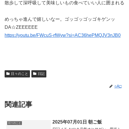
散歩して深呼吸して美味しいもの食べていい人に囲まれる
めっちゃ進んで嬉しいなー。ゴッゴッゴッゴキゲンッ
DA☆ZEEEEEE
https://youtu.be/FWcuS-rfWyw?si=AC36hePMQJV3nJB0
日々のこと
日記
○A□
関連記事
2025年07月01日 朝ご飯
日々のこと