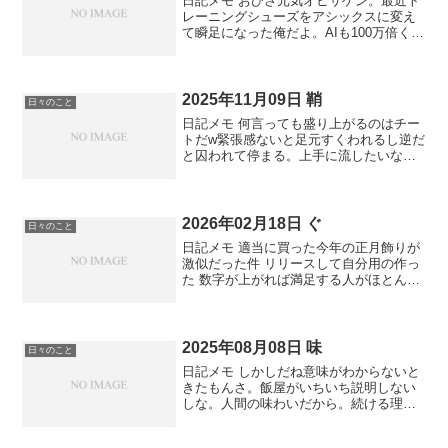
日記メモ おひさ元気オヒサゲン。最近ト
レーニングシューズをアシックスに変え
て瞬足になった俺だよ。AIも100万倍くら
い加速してくれていいよ？これから楽し
み。 全国を車で旅しながら配達系業務と
アプリ開発とSNS運用で年収1000万軽く
超えてる...
2025年11月09日 鞘
日々のこと
日記メモ 何言っても盛り上がるのはチー
トだw緊張感ないと足元すくわれるし逆だ
と囚われて停まる。上手に流したいな。
ゲームを外から見ることはできても自分
もゲームの参加者なのは時々忘れそうに
なる。良い反応で嬉しかった。今作って
るのに新しい機能追加...
2026年02月18日 ぐ
日々のこと
日記メモ 適当に買った今年の正月飾りが
激似だった件 リリースして自分用の作っ
た 数字が上がれば満足する人がほとんど
とは思う。特別な人からだけよ本当は。
色々移動してるね 時々声に出して言いた
くなる言葉アントニオバンデラス 俺は技
術力が足りない...
2025年08月08日 味
日々のこと
日記メモ しかしだね意味がわからないと
きたもんさ。飯屋がいちいち説明しない
しな。人間の味わいだから。続ける理
由。 社会貢献は友達がやるからいい。俺
は緊急時くらいで普段はニュースも見な