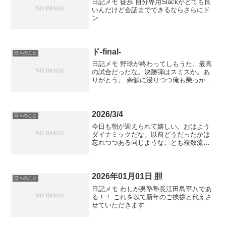
日記メモ 徒歩 自分専用Slackがとても良
いんだけど会話までできるならさらにド
ン
ド-final-
日々のこと
日記メモ 野球が終わってしもうた。最高
の試合だったな。決勝弾はスミスか。あ
りがとう。 余韻に浸りつつ俺も乗っかり
シーズンオフ。次の試合が楽しみだ。
2026/3/4
日々のこと
今日も朝が迎えられて嬉しい。おはよう
ダイナミックだな。以前どうだったかは
忘れつつある同じようなことも複数流派
があるし好きなようにやってよろし
PIVOT観て。アメリカにくらった夏まで
に少し痩せたい。直前の話題と関係ない
ことを考えている。人間は...
2026年01月01日 胆
日々のこと
日記メモ わしが男塾塾長江田島平八であ
る！！ これを以て新年のご挨拶と代えさ
せていただきます