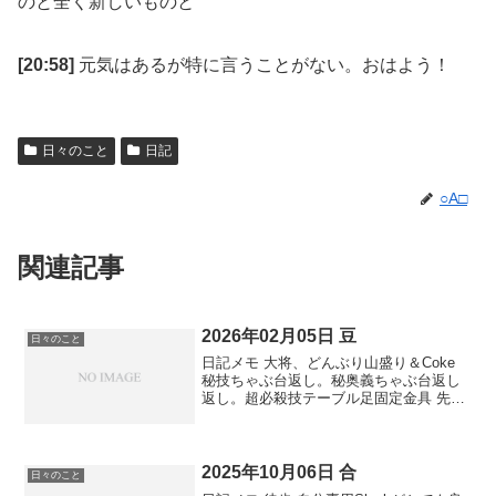
のと全く新しいものと
[20:58]
元気はあるが特に言うことがない。おはよう！
日々のこと
日記
○A□
関連記事
2026年02月05日 豆
日々のこと
日記メモ 大将、どんぶり山盛り＆Coke
秘技ちゃぶ台返し。秘奥義ちゃぶ台返し
返し。超必殺技テーブル足固定金具 先の
読めない展開にハラハラドキドキしてい
ませんか。ワクワクと安定の両方だなん
て欲しがりだな。僕は早起きと昼寝、
時々友人と先生とコ...
2025年10月06日 合
日々のこと