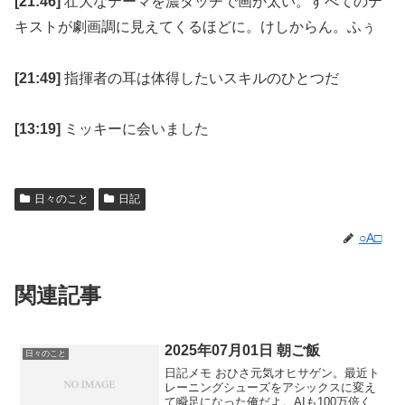
[21:46]
壮大なテーマを濃タッチで画が太い。すべてのテ
キストが劇画調に見えてくるほどに。けしからん。ふぅ
[21:49]
指揮者の耳は体得したいスキルのひとつだ
[13:19]
ミッキーに会いました
日々のこと
日記
○A□
関連記事
2025年07月01日 朝ご飯
日々のこと
日記メモ おひさ元気オヒサゲン。最近ト
レーニングシューズをアシックスに変え
て瞬足になった俺だよ。AIも100万倍くら