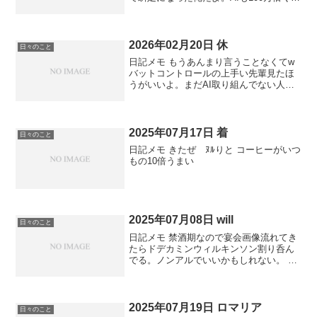
い加速してくれていいよ？これから楽し
み。 全国を車で旅しながら配達系業務と
アプリ開発とSNS運用で年収1000万軽く
超えてる...
2026年02月20日 休
日々のこと
日記メモ もうあんまり言うことなくてw
バットコントロールの上手い先輩見たほ
うがいいよ。まだAI取り組んでない人は
たぶん騙されるから急いで始めなくてい
いと思う
2025年07月17日 着
日々のこと
日記メモ きたぜ ﾇﾙりと コーヒーがいつ
もの10倍うまい
2025年07月08日 will
日々のこと
日記メモ 禁酒期なので宴会画像流れてき
たらドデカミンウィルキンソン割り呑ん
でる。ノンアルでいいかもしれない。 今
朝は俺の懸垂ポイントで俺より懸垂して
る人いたからノー懸垂でフィニッシュ 早
朝は外トレ夜はジム。昼は外に出ない。
アメリカの早朝ビ...
2025年07月19日 ロマリア
日々のこと