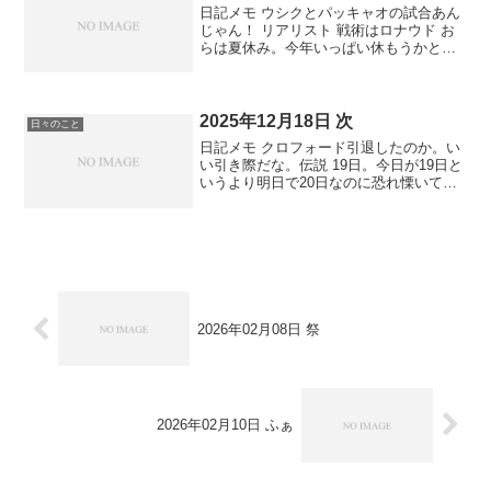
日記メモ ウシクとパッキャオの試合あん
じゃん！ リアリスト 戦術はロナウド お
らは夏休み。今年いっぱい休もうかと思
うけど女の子たちがダメって言う。あー
可愛い
2025年12月18日 次
日々のこと
日記メモ クロフォード引退したのか。い
い引き際だな。伝説 19日。今日が19日と
いうより明日で20日なのに恐れ慄いてい
るｵﾉﾉｲﾃｲﾙそうか、もう5日も経ったの
か。日記帳を閉じると天井の方から物音
がした。うちは一階建てだ。気のせいか
なと思い...
2026年02月08日 祭
2026年02月10日 ふぁ