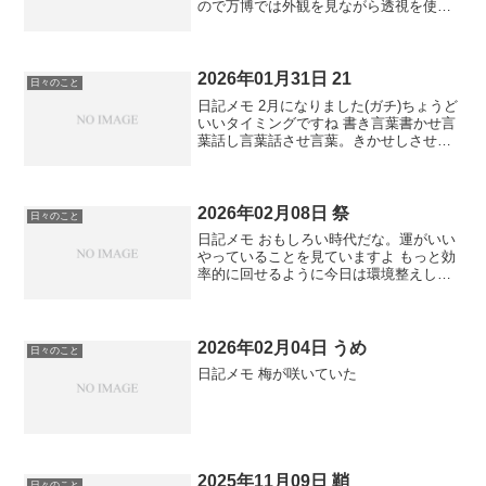
ので万博では外観を見ながら透視を使う
ことになりそうだ。動画や写真もたくさ
んあがってるしエスパー捗る。
2026年01月31日 21
日々のこと
日記メモ 2月になりました(ガチ)ちょうど
いいタイミングですね 書き言葉書かせ言
葉話し言葉話させ言葉。きかせしさせ考
えさせてを考えて 小さな残り仕事を一発
目にやることで助走から始められます。
カッコつける気で始めると全然小さくな
くて昨日の俺に...
2026年02月08日 祭
日々のこと
日記メモ おもしろい時代だな。運がいい
やっていることを見ていますよ もっと効
率的に回せるように今日は環境整えしよ
う
2026年02月04日 うめ
日々のこと
日記メモ 梅が咲いていた
2025年11月09日 鞘
日々のこと