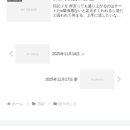
日記メモ 何言っても盛り上がるのはチー
トだw緊張感ないと足元すくわれるし逆だ
と囚われて停まる。上手に流したいな。
ゲームを外から見ることはできても自分
もゲームの参加者なのは時々忘れそうに
なる。良い反応で嬉しかった。今作って
るのに新しい機能追加...
2025年11月14日 ン
2025年11月17日 新
ホーム
日記
日々のこと