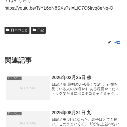
では引き続き
https://youtu.be/TsYL6oN8SXs?si=LjC7C6frvq8eNq-O
日々のこと
日記
○A□
関連記事
2026年02月25日 移
日々のこと
日記メモ 最初の3〜8長くて2行。存在を
見ている人のみ増やす ある程度やったス
トックでたまにポコポコミャクミャクな
る アカギ闇天観ながら地図がないときの
男を思う。てかナレーションがカッコい
い 話をうまいこと流す女w イノベーショ
ンは大体怒り...
2025年08月31日 九
日々のこと
日記メモ 9月になった。調子はとても良
い。このままいくぞ。 10分以上並べない