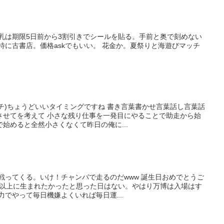
乳は期限5日前から3割引きでシールを貼る。手前と奥で刻めない
特に古書店。価格askでもいい。 花金か。夏祭りと海遊びマッチ
ガチ)ちょうどいいタイミングですね 書き言葉書かせ言葉話し言葉話
させてを考えて 小さな残り仕事を一発目にやることで助走から始
始めると全然小さくなくて昨日の俺に...
戦ってくる。いけ！チャンバで走るのだwww 誕生日おめでとうご
歳以上に生まれたかったと思った日はない。やはり万博は入場はす
力でやって毎日機嫌よくいれば毎日運...