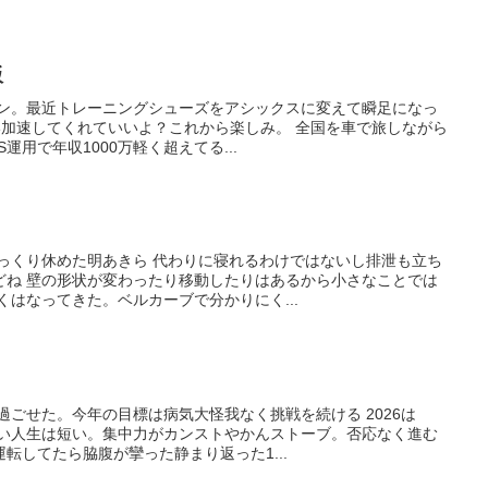
飯
ゲン。最近トレーニングシューズをアシックスに変えて瞬足になっ
らい加速してくれていいよ？これから楽しみ。 全国を車で旅しながら
運用で年収1000万軽く超えてる...
ゆっくり休めた明あきら 代わりに寝れるわけではないし排泄も立ち
どね 壁の形状が変わったり移動したりはあるから小さなことでは
くはなってきた。ベルカーブで分かりにく...
過ごせた。今年の目標は病気大怪我なく挑戦を続ける 2026は
長い人生は短い。集中力がカンストやかんストーブ。否応なく進む
転してたら脇腹が攣った静まり返った1...