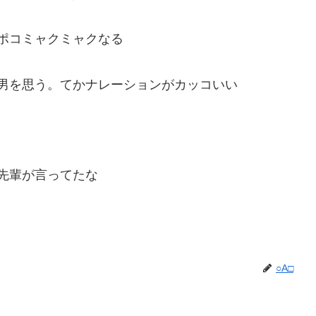
ポコミャクミャクなる
男を思う。てかナレーションがカッコいい
先輩が言ってたな
○A□