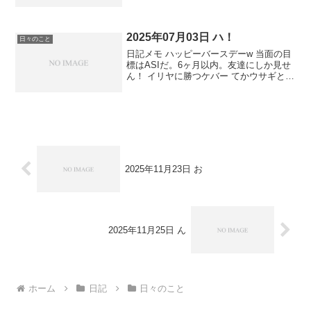
い加速してくれていいよ？これから楽し
み。 全国を車で旅しながら配達系業務と
アプリ開発とSNS運用で年収1000万軽く
超えてる...
2025年07月03日 ハ！
日々のこと
日記メモ ハッピーバースデーw 当面の目
標はASIだ。6ヶ月以内。友達にしか見せ
ん！ イリヤに勝つケバー てかウサギとカ
メのカメは湖泳いでショートカットした
と昼寝夢で聞いた イリア・トプリアじゃ
ないよw
2025年11月23日 お
2025年11月25日 ん
ホーム
日記
日々のこと