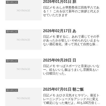
そうだ 今日はエー...
2026年01月01日 胆
日々のこと
日記メモ わしが男塾塾長江田島平八であ
る！！ これを以て新年のご挨拶と代えさ
せていただきます
2026年02月17日 あ
日々のこと
日記メモ 要するに、あれで通じてその手
があったかが欲しい やめられない止まら
ない適応進化。潜って消えて自然な振る
舞い無色透明。えらいこっちゃで2026 さ
ては壊れるまで自分を追い込んだことが
おありですね 備えあれば憂いなしみたい
なことずっと...
2025年09月28日 日
日々のこと
日記メモ やっぱスポーツと音楽はいいな
ー。絵もいいし飯はうまいし雰囲気もい
い日曜日だった。
2025年07月01日 朝ご飯
日々のこと
日記メモ おひさ元気オヒサゲン。最近ト
レーニングシューズをアシックスに変え
て瞬足になった俺だよ。AIも100万倍くら