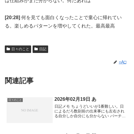
は仕組みがまだ分からない。何だあれは
[20:28]
何を見ても面白くなったことで童心に帰れてい
る。楽しめるパターンを増やしてくれた。最高最高
日々のこと
日記
○A□
関連記事
2026年02月19日 あ
日々のこと
日記メモ ちょうどいいが1番難しい。日
によるだろ数刻前の出来事にも左右され
る自分しか自分にも分からない バーチャ
ルだとやりたい放題できそうなものだけ
ど現実との融合進んでるし許容範囲まち
まち 今年は春までが長い。夏前には溶け