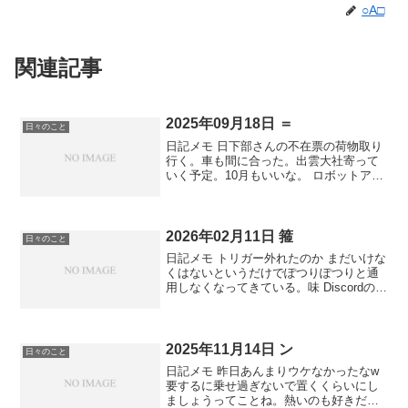
○A□
関連記事
2025年09月18日 ＝
日々のこと
日記メモ 日下部さんの不在票の荷物取り
行く。車も間に合った。出雲大社寄って
いく予定。10月もいいな。 ロボットアー
ムに関直美憑依させるのできるのかな。
自動運転車降りずに1年生活 読んでる
2026年02月11日 箍
日々のこと
日記メモ トリガー外れたのか まだいけな
くはないというだけでぽつりぽつりと通
用しなくなってきている。味 Discordのサ
ーバー名サバサーバーにしたのはいつの
俺だ 本音と欲望をAIにぶちまけてSNSで
は社会人をやっている(無職)
2025年11月14日 ン
日々のこと
日記メモ 昨日あんまりウケなかったなw
要するに乗せ過ぎないで置くくらいにし
ましょうってことね。熱いのも好きだけ