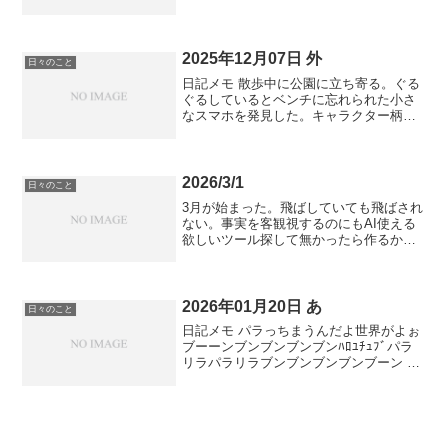
ど 調子はいいからこのまま
2025年12月07日 外
日々のこと
日記メモ 散歩中に公園に立ち寄る。ぐる
ぐるしているとベンチに忘れられた小さ
なスマホを発見した。キャラクター柄の
ストラップが付いていてどうやら子供用
のスマホのようだ。日はまだ昇っていな
い。電源は生きている。昼間の公園の様
子と帰宅してからの親子...
2026/3/1
日々のこと
3月が始まった。飛ばしていても飛ばされ
ない。事実を客観視するのにもAI使える
欲しいツール探して無かったら作るかい
きなり作り始めるかどちら派ですか並行
複発酵というやつかその人の苦悩や葛藤
が見える自伝的なものを読むと発酵の意
味が分かってくる一曲...
2026年01月20日 あ
日々のこと
日記メモ パラっちまうんだよ世界がよぉ
ブーーンブンブンブンブンﾊﾛﾕﾁｭﾌﾞパラ
リラパラリラブンブンブンブンブーン 近
いのはシミュレーション仮説の方だった
か。現実に影響するから仮なのかゲーム
なのかも気にしなくなるけど 自己進化す
るだろうな...