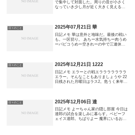
で集中して対面した。周りの音が小さく
なっていき少し月が近く大きく見える。
月側から地球を見るところまで行きたか
ったがイメージに留まる。いい夜だっ
た。またやる。 朝もなかなか暑いのでス
トレッチだけにする日も...
2025年07月21日 華
日々のこと
日記メモ 華は意外と地味だ。最後の戦い
も。一区切り。 あちー水気持ちー肉うめ
ーパピコうめー空きれーの中で三連休終
わったw
2025年12月21日 1222
日々のこと
日記メモ エラーとの戦エラララララララ
エラー。そんなこともありましょうや 22
日残された月曜日はラス2。危うく来年の
抱負を語るところだった。まだ10日もあ
る。カウントダウンニキ 誰どこかはとも
かく来年1〜2回はブレイクスルー起きる
のほぼ確で...
2025年12月06日 達
日々のこと
日記メモ よーちゃん家の隠し部屋 今日は
達郎の試合を楽しみに暮らす。ベビーフ
ェイス達郎。ちばりよー 魔界にいるおっ
さん魔っさん 7日か。そろそろ作り始め
る