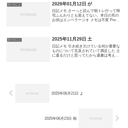
2026年01月12日 が
日々のこと
日記メモ さーっと読んで朝トレ行って帰
宅ふんわりとも覚えてない。本日の耳の
お供はエンペラージオ メモは不変 Proは
すけべにしようProすけべ
2025年11月29日 土
日々のこと
日記メモ 引き続き欠けている何か重要な
ものについて言及されていて満足した 土
に還るだけと思ってたから遺書は考えた
ことなかった。ありかもしれない。そう
いえば生命と土は人工的に作るの難しい
らしい 土は土じゃなくて土。今日は日曜
日。11月最終日
2025年06月21日 よ
2025年06月23日 相