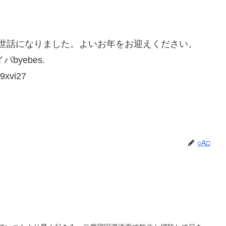
世話になりました。よいお年をお迎えください。
yebes.
9xvi27
○A□