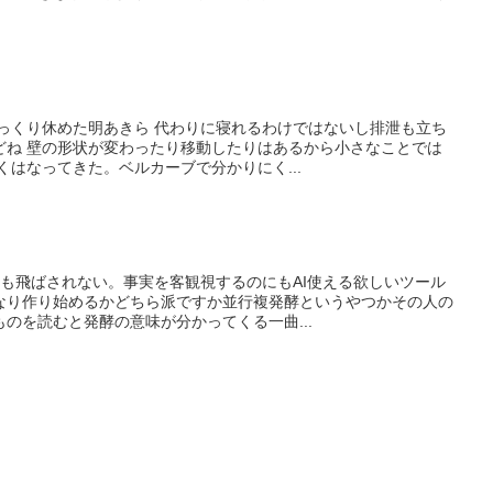
ゆっくり休めた明あきら 代わりに寝れるわけではないし排泄も立ち
どね 壁の形状が変わったり移動したりはあるから小さなことでは
くはなってきた。ベルカーブで分かりにく...
も飛ばされない。事実を客観視するのにもAI使える欲しいツール
なり作り始めるかどちら派ですか並行複発酵というやつかその人の
のを読むと発酵の意味が分かってくる一曲...