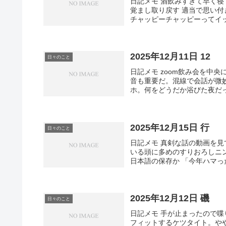
日記メモ 酒飲みすぎて早く
覚まし取り戻す 適当で思い
チャッピーチャッピーってイ
2025年12月11日 12
日々のこと
日記メモ zoom飲み会を中
音も重要だ。混線で会話が微
ホ。何をどうだか浴びた夜だっ
2025年12月15日 行
日々のこと
日記メモ 真剣な話の動画を
いる頭に多めのすりおろしニ
日本語の保存か 「今年ハマっ
2025年12月12日 磯
日々のこと
日記メモ 手が止まったので
フィットするケツタイト。やや