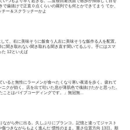
寝ていつもより早く起きる。二度寝回避洗面で散歩か掃除して目を
付きで歯抜けで正直０点くらいの羅列でも何とかできてまう てか、
ッチー＆スクラッチーかよ
央にして、右に美味そうに飯食う人左に美味そうな飯作る人を配置。
妙に聞き取れない聞き取れる聞き直す聞いてるふり。手にはスマ
た 12といえば
見ていると無性にラーメンが食べたくなり寒い夜道を歩く。疲れて
ンニクが効く。店を出て吐いた息が薄肌色で魂抜けたかと思った。
たことはバイブコーディングです。」無冠無...
喋りながら外に出る。久しぶりにブランコ。記憶と違ってジャスト
傷つきながらもよく進んだ 慣性のまま。重さ位置方向 13日。順