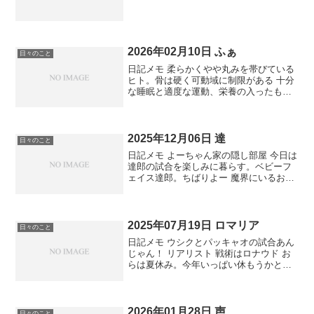
2026年02月10日 ふぁ
日々のこと
日記メモ 柔らかくやや丸みを帯びている
ヒト。骨は硬く可動域に制限がある 十分
な睡眠と適度な運動、栄養の入ったもの
を摂取する 窮屈に感じたら外に出よう 歯
並びが綺麗
2025年12月06日 達
日々のこと
日記メモ よーちゃん家の隠し部屋 今日は
達郎の試合を楽しみに暮らす。ベビーフ
ェイス達郎。ちばりよー 魔界にいるおっ
さん魔っさん 7日か。そろそろ作り始め
る
2025年07月19日 ロマリア
日々のこと
日記メモ ウシクとパッキャオの試合あん
じゃん！ リアリスト 戦術はロナウド お
らは夏休み。今年いっぱい休もうかと思
うけど女の子たちがダメって言う。あー
可愛い
2026年01月28日 声
日々のこと