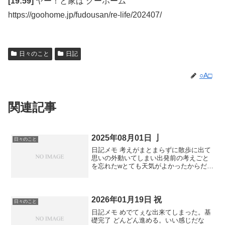
[19:59]
ヤー！と家ば グーホーム
https://goohome.jp/fudousan/re-life/202407/
日々のこと
日記
○A□
関連記事
2025年08月01日 亅
日々のこと
日記メモ 考えがまとまらずに散歩に出て
思いの外動いてしまい出発前の考えごと
を忘れたwとても天気がよかったからだ。
野生なのでいい匂いのする女性がいれば
並ばずに見れます。大人しいので実家で
もいけるようです。アヤパンカトパンエ
ロパンだ。 ニュー...
2026年01月19日 祝
日々のこと
日記メモ めでてぇな出来てしまった。基
礎完了 どんどん進める。いい感じだな