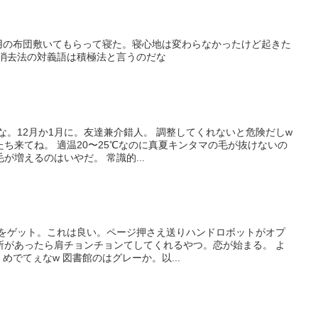
人用の布団敷いてもらって寝た。寝心地は変わらなかったけど起きた
 消去法の対義語は積極法と言うのだな
な。12月か1月に。友達兼介錯人。 調整してくれないと危険だしw
ち来てね。 適温20〜25℃なのに真夏キンタマの毛が抜けないの
が増えるのはいやだ。 常識的...
ーをゲット。これは良い。ページ押さえ送りハンドロボットがオプ
所があったら肩チョンチョンてしてくれるやつ。恋が始まる。 よ
 めでてぇなw 図書館のはグレーか。以...