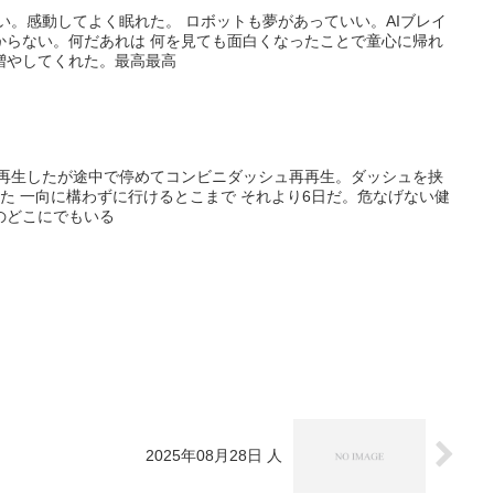
い。感動してよく眠れた。 ロボットも夢があっていい。AIブレイ
からない。何だあれは 何を見ても面白くなったことで童心に帰れ
増やしてくれた。最高最高
を再生したが途中で停めてコンビニダッシュ再再生。ダッシュを挟
た 一向に構わずに行けるとこまで それより6日だ。危なげない健
のどこにでもいる
2025年08月28日 人