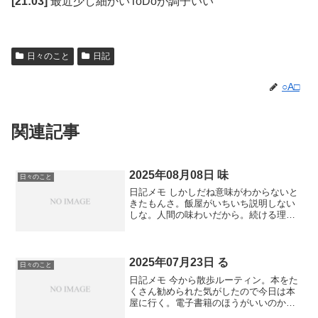
[21:03]
最近少し細かいToDoが調子いい
日々のこと
日記
○A□
関連記事
2025年08月08日 味
日々のこと
日記メモ しかしだね意味がわからないと
きたもんさ。飯屋がいちいち説明しない
しな。人間の味わいだから。続ける理
由。 社会貢献は友達がやるからいい。俺
は緊急時くらいで普段はニュースも見な
いし。盆暮知ってれば十分。年末に向け
て忙しい。墓参りは行こ...
2025年07月23日 る
日々のこと
日記メモ 今から散歩ルーティン。本をた
くさん勧められた気がしたので今日は本
屋に行く。電子書籍のほうがいいのか
な。新しいリーダー欲しい。おすすめ知