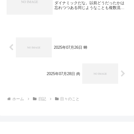
ダイナミックだな。以前どうだったかは
忘れつつある同じようなことも複数流派
があるし好きなようにやってよろし
PIVOT観て。アメリカにくらった夏まで
に少し痩せたい。直前の話題と関係ない
ことを考えている。人間は...
2025年07月26日 蝉
2025年07月28日 肉
ホーム
日記
日々のこと