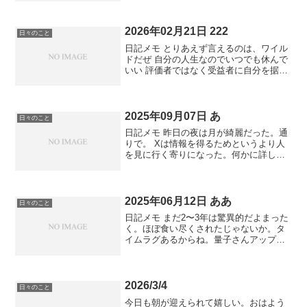
りたい。 うまい棒買い集めとけば7年後
大金持ちw 脳ダイエットしてセンスで生
きる 読書は別脳
2026年02月21日 222
日々のこと
日記メモ とりあえず言えるのは、ワイル
ドだぜ 自分の人生なのでいつでも休んで
いい 評価者ではなく受益者に自分を据え
たいところ 「無職のすゝめ」渋沢栄一 🦐
面倒なのでチャッピーを呼びます全体は
「AIエージェントが“人間の補助”から“自
律的な意...
2025年09月07日 あ
日々のこと
日記メモ 昨日の夜は月が綺麗だった。通
りで。 Xは情報を得るためというより人
を見に行く寄りになった。何かに詳しい
人が知識で捲し立ててるのが特に好き。
勉強にもなる。それを誘うために煽り合
いしてるのかなとも思ったり。 具体的に
どんな問題を解決し...
2025年06月12日 ああ
日々のこと
日記メモ まだ2〜3年は驚異的だよまった
く。ほぼ食い尽くされたじゃないか。タ
イムラグあるからね。量子さんアップ始
めました。好奇心に先手打つワクチン的
な。"健全な"成長とは。やめられない止
まらないカッパドキア探索。意味無意味
記号羅列。もう10...
2026/3/4
日々のこと
今日も朝が迎えられて嬉しい。おはよう