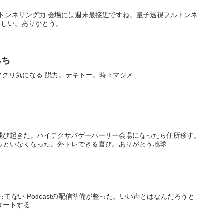
のトンネリング力 会場には週末最接近ですね。量子透視フルトンネ
楽しい。ありがとう。
みち
 ツクリ気になる 脱力。テキトー。時々マジメ
w飛び起きた。ハイテクサバゲーパーリー会場になったら住所移す。
やっといなくなった。外トレできる喜び。ありがとう地球
ってない Podcastの配信準備が整った。いい声とはなんだろうと
タートする