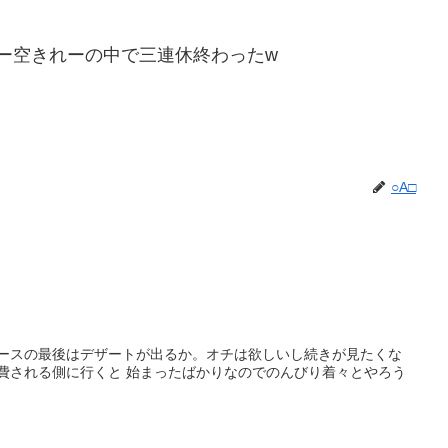
ー空きれーの中で三連休終わったw
○A□
コースの最後はデザートが出るか。オチは欲しいし続きが見たくな
消費される側に行くと 始まったばかりなのでのんびり着々とやろう